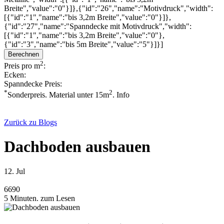
Breite","value":"0"}]},{"id":"26","name":"Motivdruck","width":
[{"id":"1","name":"bis 3,2m Breite","value":"0"}]},
{"id":"27","name":"Spanndecke mit Motivdruck","width":
[{"id":"1","name":"bis 3,2m Breite","value":"0"},
{"id":"3","name":"bis 5m Breite","value":"5"}]}]
Berechnen
2
Preis pro m
:
Ecken:
Spanndecke Preis:
*
2
Sonderpreis. Material unter 15m
.
Info
Zurück zu Blogs
Dachboden ausbauen
12. Jul
6690
5 Minuten. zum Lesen