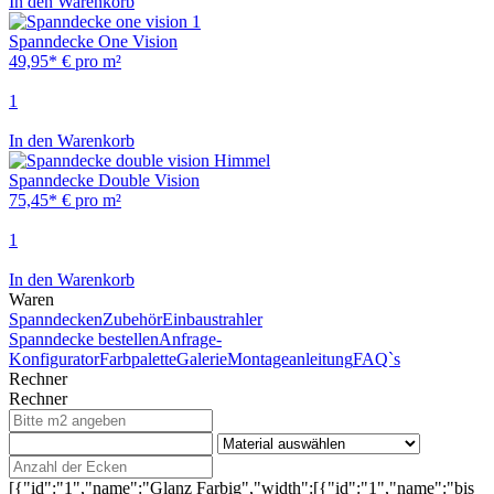
In den Warenkorb
Spanndecke One Vision
49,95* € pro m²
1
In den Warenkorb
Spanndecke Double Vision
75,45* € pro m²
1
In den Warenkorb
Waren
Spanndecken
Zubehör
Einbaustrahler
Spanndecke bestellen
Anfrage-
Konfigurator
Farbpalette
Galerie
Montageanleitung
FAQ`s
Rechner
Rechner
[{"id":"1","name":"Glanz Farbig","width":[{"id":"1","name":"bis