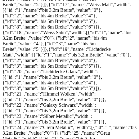
Breite","value":"5"}]},{"id":"17","name":"Weiss Matt","width":
[{"id":"1","name":"bis 3,2m Breite","value":"0"},
{"id":"2","name":"bis 4m Breite","value":"4"},
{"id":"3","name":"bis 5m Breite","value":"5"},
{"id":"8","name":"bis 6m Breite","value":"6"}]},
{"id":"18","name":"Weiss Satin","width":[{"id":"1","name":"bis
3,2m Breite","value":"0"},{"id":"2","name":"bis 4m
Breite","value":"4"},{"id":"3","name":"bis 5m
Breite","value":"5"}]},{"id":"19","name":"Lichtdecke
Matt","width":[{"id":"1","name":"bis 3,2m Breite","value":"0"},
{"id":"2","name":"bis 4m Breite","value":"4"},
{"id":"3","name":"bis 5m Breite","value":"5"}]},
{"id":"20","name":"Lichtdecke Glanz","width":
[{"id":"1","name":"bis 3,2m Breite","value":"0"},
{"id":"2","name":"bis 4m Breite","value":"4"},
{"id":"3","name":"bis 5m Breite","value":"5"}]},
{"id":"21","name":"Himmel Wolken","width":
[{"id":"1","name":"bis 3,2m Breite","value":"0"}]},
{"id":"22","name":"Galaxy Schwarz","width":
[{"id":"1","name":"bis 3,2m Breite","value":"0"}]},
{"id":"23","name":"Silber Metallic","width":
[{"id":"1","name":"bis 3,2m Breite","value":"0"}]},
{"id":"24","name":"Crem Metallic","width":[{"id":"1","name":"bis
3,2m Breite","value":"0"}]},{"id":"25","name":"Grau
Metallic","width":[{"id":"1","name":"bis 3,2m