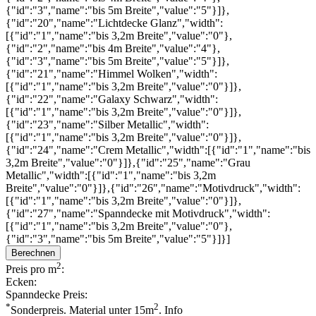
{"id":"3","name":"bis 5m Breite","value":"5"}]},
{"id":"20","name":"Lichtdecke Glanz","width":
[{"id":"1","name":"bis 3,2m Breite","value":"0"},
{"id":"2","name":"bis 4m Breite","value":"4"},
{"id":"3","name":"bis 5m Breite","value":"5"}]},
{"id":"21","name":"Himmel Wolken","width":
[{"id":"1","name":"bis 3,2m Breite","value":"0"}]},
{"id":"22","name":"Galaxy Schwarz","width":
[{"id":"1","name":"bis 3,2m Breite","value":"0"}]},
{"id":"23","name":"Silber Metallic","width":
[{"id":"1","name":"bis 3,2m Breite","value":"0"}]},
{"id":"24","name":"Crem Metallic","width":[{"id":"1","name":"bis
3,2m Breite","value":"0"}]},{"id":"25","name":"Grau
Metallic","width":[{"id":"1","name":"bis 3,2m
Breite","value":"0"}]},{"id":"26","name":"Motivdruck","width":
[{"id":"1","name":"bis 3,2m Breite","value":"0"}]},
{"id":"27","name":"Spanndecke mit Motivdruck","width":
[{"id":"1","name":"bis 3,2m Breite","value":"0"},
{"id":"3","name":"bis 5m Breite","value":"5"}]}]
Berechnen
2
Preis pro m
:
Ecken:
Spanndecke Preis:
*
2
Sonderpreis. Material unter 15m
.
Info