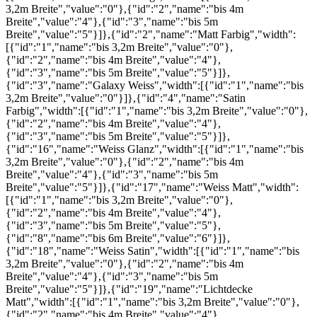
3,2m Breite","value":"0"},{"id":"2","name":"bis 4m
Breite","value":"4"},{"id":"3","name":"bis 5m
Breite","value":"5"}]},{"id":"2","name":"Matt Farbig","width":
[{"id":"1","name":"bis 3,2m Breite","value":"0"},
{"id":"2","name":"bis 4m Breite","value":"4"},
{"id":"3","name":"bis 5m Breite","value":"5"}]},
{"id":"3","name":"Galaxy Weiss","width":[{"id":"1","name":"bis
3,2m Breite","value":"0"}]},{"id":"4","name":"Satin
Farbig","width":[{"id":"1","name":"bis 3,2m Breite","value":"0"},
{"id":"2","name":"bis 4m Breite","value":"4"},
{"id":"3","name":"bis 5m Breite","value":"5"}]},
{"id":"16","name":"Weiss Glanz","width":[{"id":"1","name":"bis
3,2m Breite","value":"0"},{"id":"2","name":"bis 4m
Breite","value":"4"},{"id":"3","name":"bis 5m
Breite","value":"5"}]},{"id":"17","name":"Weiss Matt","width":
[{"id":"1","name":"bis 3,2m Breite","value":"0"},
{"id":"2","name":"bis 4m Breite","value":"4"},
{"id":"3","name":"bis 5m Breite","value":"5"},
{"id":"8","name":"bis 6m Breite","value":"6"}]},
{"id":"18","name":"Weiss Satin","width":[{"id":"1","name":"bis
3,2m Breite","value":"0"},{"id":"2","name":"bis 4m
Breite","value":"4"},{"id":"3","name":"bis 5m
Breite","value":"5"}]},{"id":"19","name":"Lichtdecke
Matt","width":[{"id":"1","name":"bis 3,2m Breite","value":"0"},
{"id":"2","name":"bis 4m Breite","value":"4"},